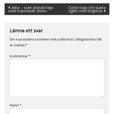
Inläggsnavigering
abba – svart stickad topp
Cerise topp och svarta
med matchande shorts
tights med färgblock
Lämna ett svar
Din e-postadress kommer inte publiceras.
Obligatoriska fält
är märkta
*
Kommentar
*
Namn
*