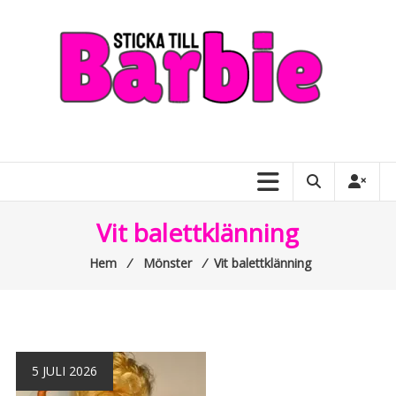
Skip
to
content
Sticka
till
Barbie
–
Vit balettklänning
allt
Hem
⁄
Mönster
⁄
Vit balettklänning
om
Barbiedockor
5 JULI 2026