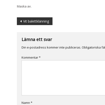
Maska av.
Inläggsnavigering
Vit balettklänning
Lämna ett svar
Din e-postadress kommer inte publiceras.
Obligatoriska fä
Kommentar
*
Namn
*