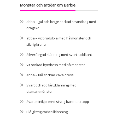
Mönster och artiklar om Barbie
abba – gul och beige stickad strandbag med
dragsko
abba – vit brudslöja med hålmönster och
silvrig krona
Silverfärgad klänning med svart luddkant
Vit stickad byxdress med hålmönster
Abba – Blå stickad kavajdress
Svart och röd långklänning med
diamantmönster
Svart minikjol med silvrig bandeau-topp
Blå glittrig cocktailklänning