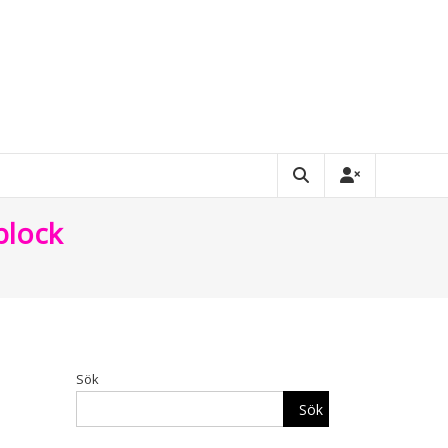
block
Sök
Sök