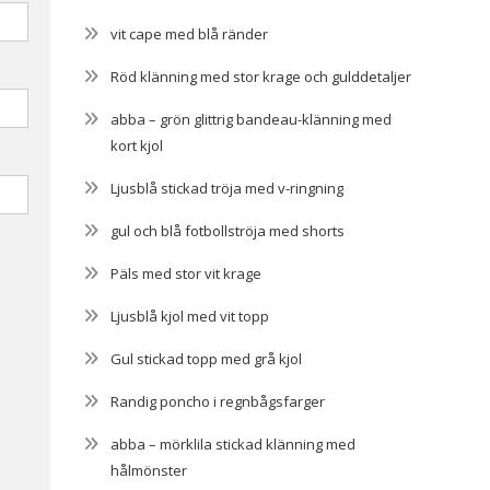
vit cape med blå ränder
Röd klänning med stor krage och gulddetaljer
abba – grön glittrig bandeau-klänning med
kort kjol
Ljusblå stickad tröja med v-ringning
gul och blå fotbollströja med shorts
Päls med stor vit krage
Ljusblå kjol med vit topp
Gul stickad topp med grå kjol
Randig poncho i regnbågsfarger
abba – mörklila stickad klänning med
hålmönster