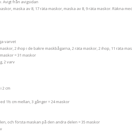
v. Avigt från avigsidan
maskor, maska av 8, 17 räta maskor, maska av 8, 9 räta maskor. Räkna me
iga varvet
maskor, 2 ihop i de bakre maskbågarna, 2 räta maskor, 2 ihop, 11 räta mas
a maskor = 31 maskor
g, 2 varv
i 2 cm
med 1½ cm mellan, 3 gånger = 24 maskor
elen, och första maskan på den andra delen = 35 maskor
rv