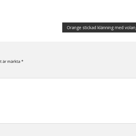
Orange stickad klänning med volan
lt är märkta
*