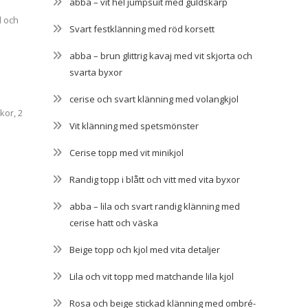
abba – vit hel jumpsuit med guldskärp
d och
Svart festklänning med röd korsett
abba – brun glittrig kavaj med vit skjorta och
svarta byxor
cerise och svart klänning med volangkjol
kor, 2
Vit klänning med spetsmönster
Cerise topp med vit minikjol
Randig topp i blått och vitt med vita byxor
abba – lila och svart randig klänning med
cerise hatt och väska
Beige topp och kjol med vita detaljer
Lila och vit topp med matchande lila kjol
Rosa och beige stickad klänning med ombré-