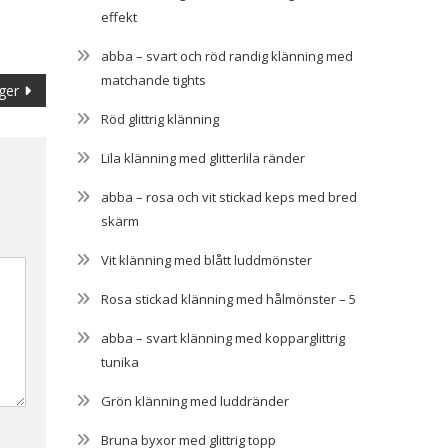
effekt
abba – svart och röd randig klänning med
matchande tights
ger
Röd glittrig klänning
Lila klänning med glitterlila ränder
abba – rosa och vit stickad keps med bred
skärm
Vit klänning med blått luddmönster
Rosa stickad klänning med hålmönster – 5
abba – svart klänning med kopparglittrig
tunika
Grön klänning med luddränder
Bruna byxor med glittrig topp