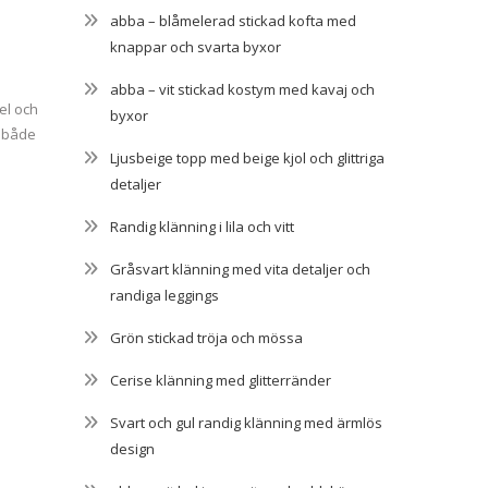
abba – blåmelerad stickad kofta med
knappar och svarta byxor
abba – vit stickad kostym med kavaj och
el och
byxor
r både
Ljusbeige topp med beige kjol och glittriga
detaljer
Randig klänning i lila och vitt
Gråsvart klänning med vita detaljer och
randiga leggings
Grön stickad tröja och mössa
Cerise klänning med glitterränder
Svart och gul randig klänning med ärmlös
design