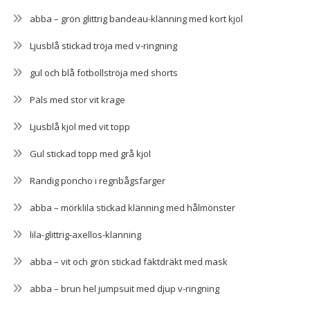
abba – grön glittrig bandeau-klänning med kort kjol
Ljusblå stickad tröja med v-ringning
gul och blå fotbollströja med shorts
Päls med stor vit krage
Ljusblå kjol med vit topp
Gul stickad topp med grå kjol
Randig poncho i regnbågsfarger
abba – mörklila stickad klänning med hålmönster
lila-glittrig-axellos-klanning
abba – vit och grön stickad fäktdräkt med mask
abba – brun hel jumpsuit med djup v-ringning