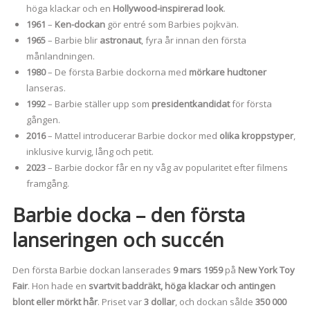
höga klackar och en
Hollywood-inspirerad look
.
1961
–
Ken-dockan
gör entré som Barbies pojkvän.
1965
– Barbie blir
astronaut
, fyra år innan den första
månlandningen.
1980
– De första Barbie dockorna med
mörkare hudtoner
lanseras.
1992
– Barbie ställer upp som
presidentkandidat
för första
gången.
2016
– Mattel introducerar Barbie dockor med
olika kroppstyper
,
inklusive kurvig, lång och petit.
2023
– Barbie dockor får en ny våg av popularitet efter filmens
framgång.
Barbie docka – den första
lanseringen och succén
Den första Barbie dockan lanserades
9 mars 1959
på
New York Toy
Fair
. Hon hade en
svartvit baddräkt, höga klackar och antingen
blont eller mörkt hår
. Priset var
3 dollar
, och dockan sålde
350 000