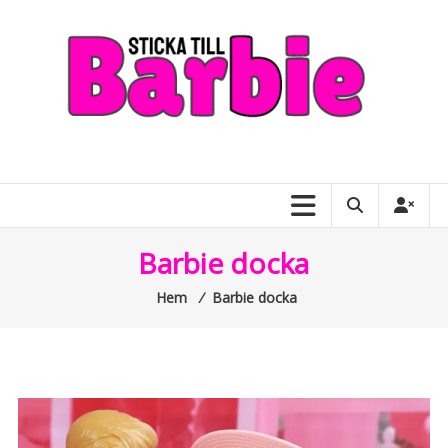
Skip
to
content
Sticka
till
Barbie
–
Barbie docka
allt
Hem
⁄
Barbie docka
om
Barbiedockor