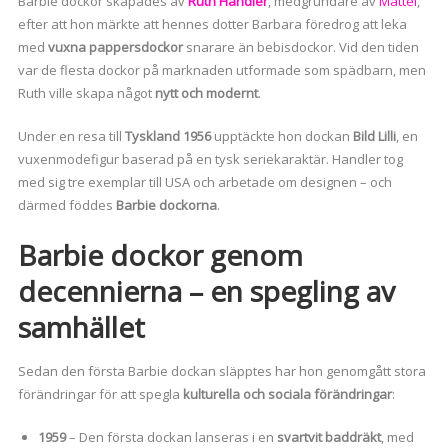
Barbie dockor skapades av
Ruth Handler
, medgrundare av
Mattel
,
efter att hon märkte att hennes dotter Barbara föredrog att leka
med
vuxna pappersdockor
snarare än bebisdockor. Vid den tiden
var de flesta dockor på marknaden utformade som spädbarn, men
Ruth ville skapa något
nytt och modernt
.
Under en resa till
Tyskland 1956
upptäckte hon dockan
Bild Lilli
, en
vuxenmodefigur baserad på en tysk seriekaraktär. Handler tog
med sig tre exemplar till USA och arbetade om designen – och
därmed föddes
Barbie dockorna
.
Barbie dockor genom
decennierna – en spegling av
samhället
Sedan den första Barbie dockan släpptes har hon genomgått stora
förändringar för att spegla
kulturella och sociala förändringar
:
1959
– Den första dockan lanseras i en
svartvit baddräkt
, med