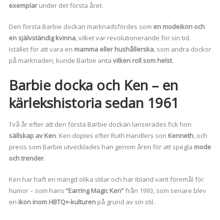
exemplar
under det första året.
Den första Barbie dockan marknadsfördes som
en modeikon och
en självständig kvinna
, vilket var revolutionerande för sin tid.
Istället för att vara en
mamma eller hushållerska
, som andra dockor
på marknaden, kunde Barbie anta
vilken roll som helst
.
Barbie docka och Ken – en
kärlekshistoria sedan 1961
Två år efter att den första Barbie dockan lanserades fick hon
sällskap av Ken
. Ken döptes efter Ruth Handlers son
Kenneth
, och
precis som Barbie utvecklades han genom åren för att spegla
mode
och trender
.
Ken har haft en mängd olika stilar och har ibland varit föremål för
humor – som hans
”Earring Magic Ken”
från 1993, som senare blev
en
ikon inom HBTQ+-kulturen
på grund av sin stil.