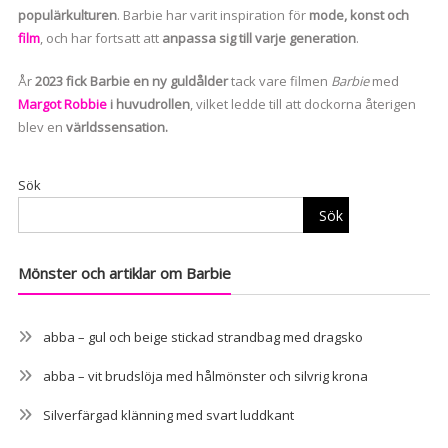
populärkulturen
. Barbie har varit inspiration för
mode, konst och
film
, och har fortsatt att
anpassa sig till varje generation
.
År
2023 fick Barbie en ny guldålder
tack vare filmen
Barbie
med
Margot Robbie
i huvudrollen
, vilket ledde till att dockorna återigen
blev en
världssensation.
Sök
Sök
Mönster och artiklar om Barbie
abba – gul och beige stickad strandbag med dragsko
abba – vit brudslöja med hålmönster och silvrig krona
Silverfärgad klänning med svart luddkant