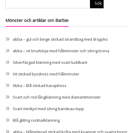
Sök
Mönster och artiklar om Barbie
abba – gul och beige stickad strandbag med dragsko
abba – vit brudslöja med hålmönster och silvrig krona
Silverfärgad klänning med svart luddkant
Vit stickad byxdress med hålmönster
Abba – Blå stickad kavajdress
Svart och röd långklänning med diamantmönster
Svart minikjol med silvrig bandeau-topp
Blå glittrig cocktailklänning
abba – blåmelerad stickad kofta med knappar och svarta byxor