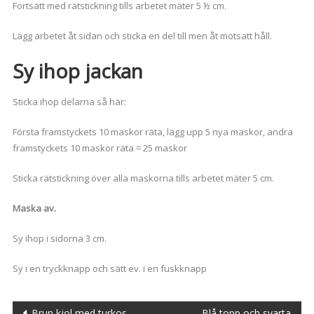
Fortsätt med rätstickning tills arbetet mäter 5 ½ cm.
Lägg arbetet åt sidan och sticka en del till men åt motsatt håll.
Sy ihop jackan
Sticka ihop delarna så här:
Första framstyckets 10 maskor räta, lägg upp 5 nya maskor, andra
framstyckets 10 maskor räta = 25 maskor
Sticka rätstickning över alla maskorna tills arbetet mäter 5 cm.
Maska av.
Sy ihop i sidorna 3 cm.
Sy i en tryckknapp och sätt ev. i en fuskknapp
Brun kjol med turkos
Blå topp och svarta