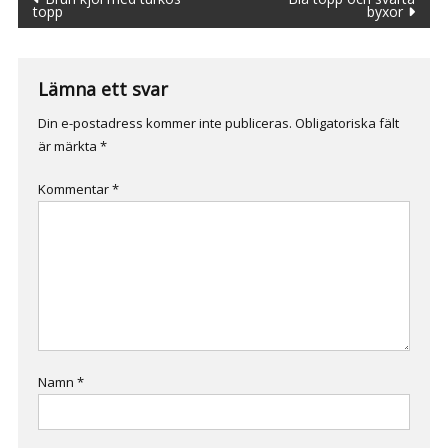
Inläggsnavigering
topp
byxor
Lämna ett svar
Din e-postadress kommer inte publiceras.
Obligatoriska fält
är märkta
*
Kommentar
*
Namn
*