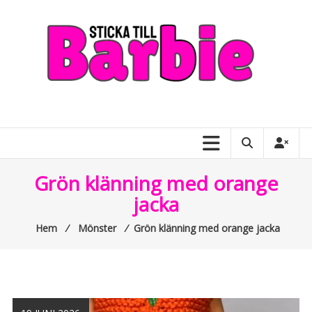
Skip
to
content
Sticka
till
Barbie
–
Grön klänning med orange
allt
jacka
om
Hem
⁄
Mönster
⁄
Grön klänning med orange jacka
Barbiedockor