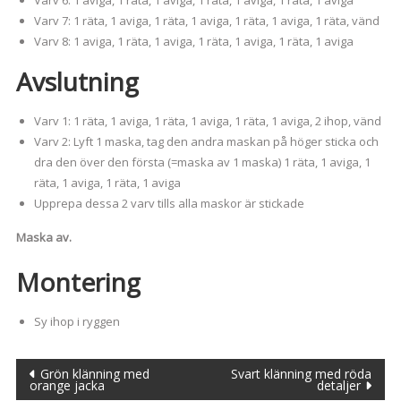
Varv 6: 1 aviga, 1 räta, 1 aviga, 1 räta, 1 aviga, 1 räta, 1 aviga
Varv 7: 1 räta, 1 aviga, 1 räta, 1 aviga, 1 räta, 1 aviga, 1 räta, vänd
Varv 8: 1 aviga, 1 räta, 1 aviga, 1 räta, 1 aviga, 1 räta, 1 aviga
Avslutning
Varv 1: 1 räta, 1 aviga, 1 räta, 1 aviga, 1 räta, 1 aviga, 2 ihop, vänd
Varv 2: Lyft 1 maska, tag den andra maskan på höger sticka och
dra den över den första (=maska av 1 maska) 1 räta, 1 aviga, 1
räta, 1 aviga, 1 räta, 1 aviga
Upprepa dessa 2 varv tills alla maskor är stickade
Maska av.
Montering
Sy ihop i ryggen
Inläggsnavigering
Grön klänning med
Svart klänning med röda
orange jacka
detaljer