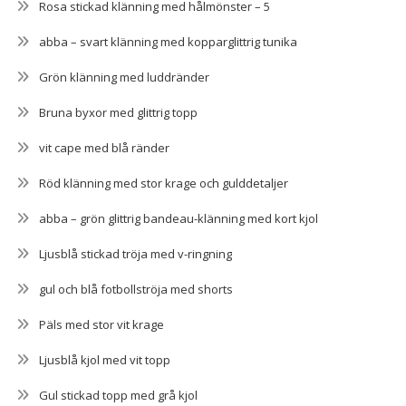
Rosa stickad klänning med hålmönster – 5
abba – svart klänning med kopparglittrig tunika
Grön klänning med luddränder
Bruna byxor med glittrig topp
vit cape med blå ränder
Röd klänning med stor krage och gulddetaljer
abba – grön glittrig bandeau-klänning med kort kjol
Ljusblå stickad tröja med v-ringning
gul och blå fotbollströja med shorts
Päls med stor vit krage
Ljusblå kjol med vit topp
Gul stickad topp med grå kjol