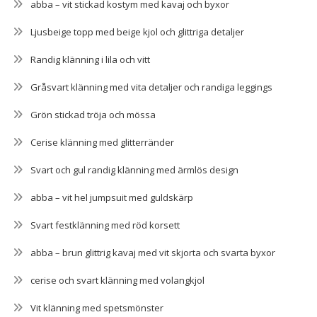
abba – vit stickad kostym med kavaj och byxor
Ljusbeige topp med beige kjol och glittriga detaljer
Randig klänning i lila och vitt
Gråsvart klänning med vita detaljer och randiga leggings
Grön stickad tröja och mössa
Cerise klänning med glitterränder
Svart och gul randig klänning med ärmlös design
abba – vit hel jumpsuit med guldskärp
Svart festklänning med röd korsett
abba – brun glittrig kavaj med vit skjorta och svarta byxor
cerise och svart klänning med volangkjol
Vit klänning med spetsmönster