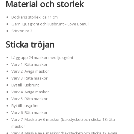
Material och storlek
Dockans storlek: ca 11 cm
Garn: Ljusgrönt och ljusbrunt – Löve Bomull
Stickor: nr 2
Sticka tröjan
Lägg upp 24 maskor med ljusgrönt
Varv 1: Räta maskor
Varv 2: Aviga maskor
Varv 3: Räta maskor
Byt till ljusbrunt
Varv 4: Aviga maskor
Varv 5: Räta maskor
Byt till ljusgrönt
Varv 6: Räta maskor
Varv 7: Maska av 6 maskor (bakstycket) och sticka 18 räta
maskor
Varv 8: Maska av 6 maskor (bakstycket) och sticka 12 aviga