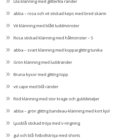
Lila klänning med glitterlila ränder
abba – rosa och vit stickad keps med bred skärm
Vit klänning med blått luddmönster
Rosa stickad klänning med hålmönster – 5
abba – svart klänning med kopparglittrig tunika
Grön klänning med luddränder
Bruna byxor med glittrig topp
vit cape med blå ränder
Röd klänning med stor krage och gulddetaljer
abba – grön glittrig bandeau-klänning med kort kjol
Ljusblå stickad tröja med v-ringning
gul och blå fotbollströja med shorts