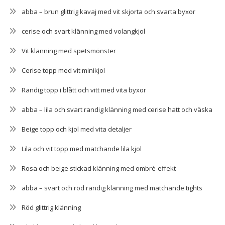
abba – brun glittrig kavaj med vit skjorta och svarta byxor
cerise och svart klänning med volangkjol
Vit klänning med spetsmönster
Cerise topp med vit minikjol
Randig topp i blått och vitt med vita byxor
abba – lila och svart randig klänning med cerise hatt och väska
Beige topp och kjol med vita detaljer
Lila och vit topp med matchande lila kjol
Rosa och beige stickad klänning med ombré-effekt
abba – svart och röd randig klänning med matchande tights
Röd glittrig klänning