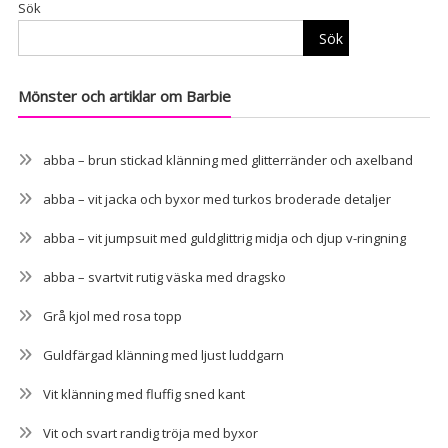
Sök
Sök
Mönster och artiklar om Barbie
abba – brun stickad klänning med glitterränder och axelband
abba – vit jacka och byxor med turkos broderade detaljer
abba – vit jumpsuit med guldglittrig midja och djup v-ringning
abba – svartvit rutig väska med dragsko
Grå kjol med rosa topp
Guldfärgad klänning med ljust luddgarn
Vit klänning med fluffig sned kant
Vit och svart randig tröja med byxor