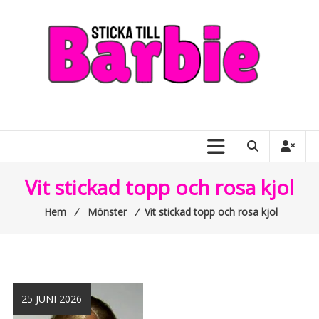
Skip
to
content
Sticka
till
Barbie
–
Vit stickad topp och rosa kjol
allt
Hem
⁄
Mönster
⁄
Vit stickad topp och rosa kjol
om
Barbiedockor
25 JUNI 2026