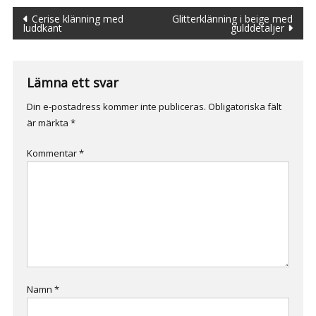
Inläggsnavigering
Cerise klänning med
Glitterklänning i beige med
luddkant
gulddetaljer
Lämna ett svar
Din e-postadress kommer inte publiceras.
Obligatoriska fält
är märkta
*
Kommentar
*
Namn
*