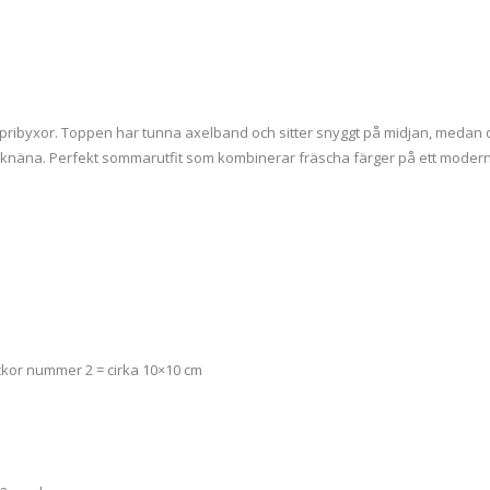
capribyxor. Toppen har tunna axelband och sitter snyggt på midjan, medan 
näna. Perfekt sommarutfit som kombinerar fräscha färger på ett modernt
ickor nummer 2 = cirka 10×10 cm