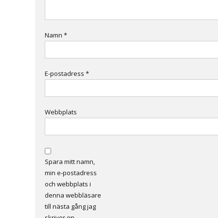
Namn
*
E-postadress
*
Webbplats
Spara mitt namn,
min e-postadress
och webbplats i
denna webbläsare
till nästa gång jag
skriver en