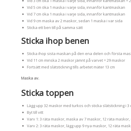
Vid 3 cm öka 1 maska i varje sida, innanför kantmaskan = 
Vid 5 cm öka 1 maska i varje sida, innanför kantmaskan
Vid 7 cm öka 1 maska i varje sida, innanför kantmaskan
Vid 9 cm maska av 2 maskor, sedan 1 maska i var sida
Sticka ett ben till på samma sätt
Sticka ihop benen
Sticka ihop sista maskan på den ena delen och första ma
Vid 11 cm minska 2 maskor jämnt på varvet = 29 maskor
Fortsätt med slätstickning tills arbetet mäter 13 cm
Maska av.
Sticka toppen
Lägg upp 32 maskor med turkos och sticka slätstickning i 3
Byt till vitt
Varv 1: 3 räta maskor, maska av 7 maskor, 12 räta maskor
Varv 2: 3 räta maskor, lägg upp 9 nya maskor, 12 räta mask