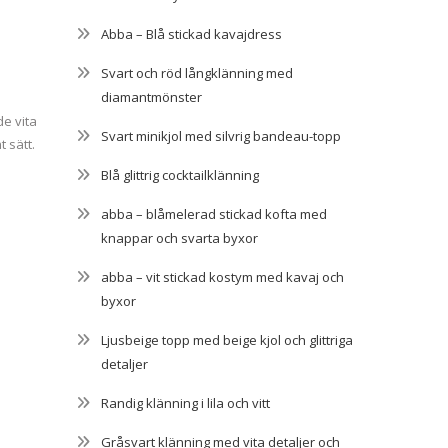
Abba – Blå stickad kavajdress
Svart och röd långklänning med
diamantmönster
de vita
Svart minikjol med silvrig bandeau-topp
 sätt.
Blå glittrig cocktailklänning
abba – blåmelerad stickad kofta med
knappar och svarta byxor
abba – vit stickad kostym med kavaj och
byxor
Ljusbeige topp med beige kjol och glittriga
detaljer
Randig klänning i lila och vitt
Gråsvart klänning med vita detaljer och