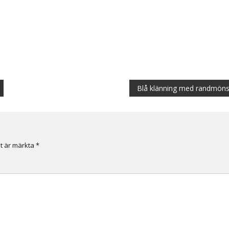
Blå klänning med randmöns
lt är märkta
*