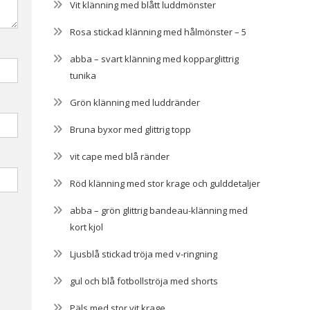
Vit klänning med blått luddmönster
Rosa stickad klänning med hålmönster – 5
abba – svart klänning med kopparglittrig
tunika
Grön klänning med luddränder
Bruna byxor med glittrig topp
vit cape med blå ränder
Röd klänning med stor krage och gulddetaljer
abba – grön glittrig bandeau-klänning med
kort kjol
Ljusblå stickad tröja med v-ringning
gul och blå fotbollströja med shorts
Päls med stor vit krage