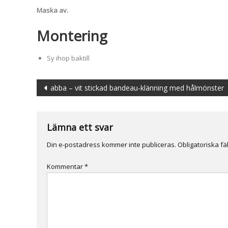
Maska av.
Montering
Sy ihop baktill
Inläggsnavigering
abba – vit stickad bandeau-klänning med hålmönster
Lämna ett svar
Din e-postadress kommer inte publiceras.
Obligatoriska fä
Kommentar
*