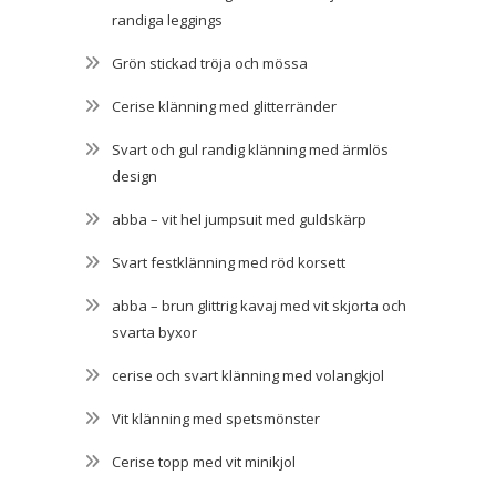
randiga leggings
Grön stickad tröja och mössa
Cerise klänning med glitterränder
Svart och gul randig klänning med ärmlös
design
abba – vit hel jumpsuit med guldskärp
Svart festklänning med röd korsett
abba – brun glittrig kavaj med vit skjorta och
svarta byxor
cerise och svart klänning med volangkjol
Vit klänning med spetsmönster
Cerise topp med vit minikjol