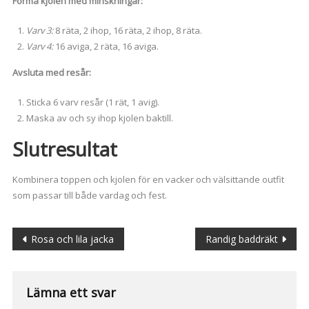
Forma kjolen med minskningar:
Varv 3:
8 räta, 2 ihop, 16 räta, 2 ihop, 8 räta.
Varv 4:
16 aviga, 2 räta, 16 aviga.
Avsluta med resår:
Sticka 6 varv resår (1 rät, 1 avig).
Maska av och sy ihop kjolen baktill.
Slutresultat
Kombinera toppen och kjolen för en vacker och välsittande outfit
som passar till både vardag och fest.
Inläggsnavigering
Rosa och lila jacka
Randig baddräkt
Lämna ett svar