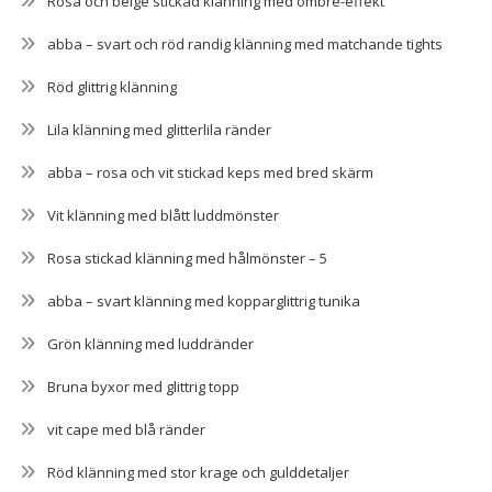
Rosa och beige stickad klänning med ombré-effekt
abba – svart och röd randig klänning med matchande tights
Röd glittrig klänning
Lila klänning med glitterlila ränder
abba – rosa och vit stickad keps med bred skärm
Vit klänning med blått luddmönster
Rosa stickad klänning med hålmönster – 5
abba – svart klänning med kopparglittrig tunika
Grön klänning med luddränder
Bruna byxor med glittrig topp
vit cape med blå ränder
Röd klänning med stor krage och gulddetaljer