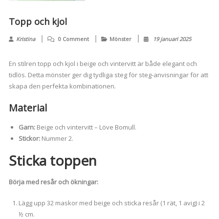
Topp och kjol
Kristina
0 Comment
Mönster
19 januari 2025
En stilren topp och kjol i beige och vintervitt är både elegant och
tidlös. Detta mönster ger dig tydliga steg för steg-anvisningar för att
skapa den perfekta kombinationen.
Material
Garn:
Beige och vintervitt – Löve Bomull.
Stickor:
Nummer 2.
Sticka toppen
Börja med resår och ökningar:
Lägg upp 32 maskor med beige och sticka resår (1 rät, 1 avig) i 2
½ cm.