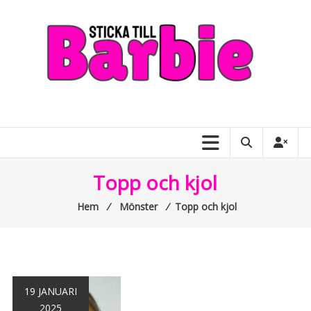
Skip
to
content
Sticka
till
Barbie
–
Topp och kjol
allt
Hem
⁄
Mönster
⁄
Topp och kjol
om
Barbiedockor
19 JANUARI
2025