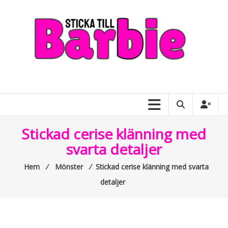
Skip
to
content
Sticka
till
Barbie
–
Stickad cerise klänning med
allt
svarta detaljer
om
Hem
⁄
Mönster
⁄
Stickad cerise klänning med svarta
Barbiedockor
detaljer