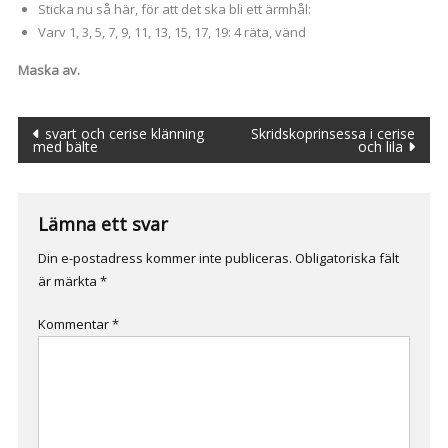
Sticka nu så här, för att det ska bli ett ärmhål:
Varv 1, 3, 5, 7, 9, 11, 13, 15, 17, 19: 4 räta, vänd
Maska av.
Inläggsnavigering
svart och cerise klänning
Skridskoprinsessa i cerise
med bälte
och lila
Lämna ett svar
Din e-postadress kommer inte publiceras.
Obligatoriska fält
är märkta
*
Kommentar
*