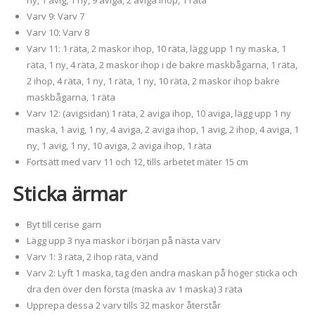
ny, 1 avig, 1 ny, 9 aviga, 2 aviga ihop, 1 räta
Varv 9: Varv 7
Varv 10: Varv 8
Varv 11: 1 räta, 2 maskor ihop, 10 räta, lägg upp 1 ny maska, 1
räta, 1 ny, 4 räta, 2 maskor ihop i de bakre maskbågarna, 1 räta,
2 ihop, 4 räta, 1 ny, 1 räta, 1 ny, 10 räta, 2 maskor ihop bakre
maskbågarna, 1 räta
Varv 12: (avigsidan) 1 räta, 2 aviga ihop, 10 aviga, lägg upp 1 ny
maska, 1 avig, 1 ny, 4 aviga, 2 aviga ihop, 1 avig, 2 ihop, 4 aviga, 1
ny, 1 avig, 1 ny, 10 aviga, 2 aviga ihop, 1 räta
Fortsätt med varv 11 och 12, tills arbetet mäter 15 cm
Sticka ärmar
Byt till cerise garn
Lägg upp 3 nya maskor i början på nästa varv
Varv 1: 3 räta, 2 ihop räta, vänd
Varv 2: Lyft 1 maska, tag den andra maskan på höger sticka och
dra den över den första (maska av 1 maska) 3 räta
Upprepa dessa 2 varv tills 32 maskor återstår