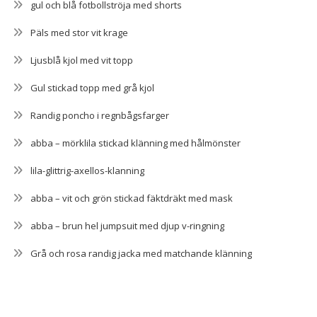
gul och blå fotbollströja med shorts
Päls med stor vit krage
Ljusblå kjol med vit topp
Gul stickad topp med grå kjol
Randig poncho i regnbågsfarger
abba – mörklila stickad klänning med hålmönster
lila-glittrig-axellos-klanning
abba – vit och grön stickad fäktdräkt med mask
abba – brun hel jumpsuit med djup v-ringning
Grå och rosa randig jacka med matchande klänning