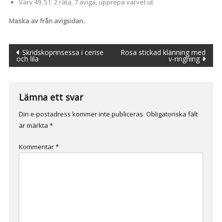
Varv 49, 51: 2 räta, 7 aviga, upprepa varvet ut
Maska av från avigsidan.
Inläggsnavigering
Skridskoprinsessa i cerise
Rosa stickad klänning med
och lila
v-ringning
Lämna ett svar
Din e-postadress kommer inte publiceras.
Obligatoriska fält
är märkta
*
Kommentar
*