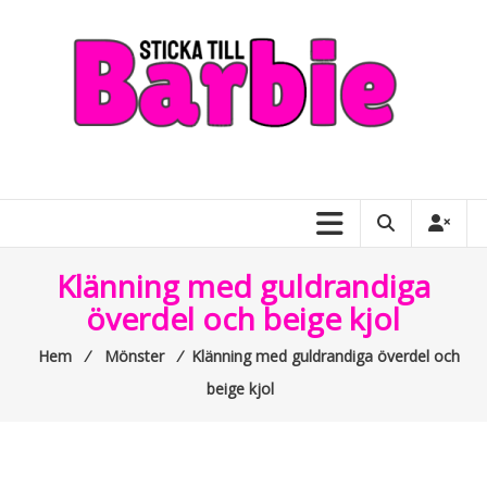
Skip
to
content
Sticka
till
Barbie
–
Klänning med guldrandiga
allt
överdel och beige kjol
om
Hem
⁄
Mönster
⁄
Klänning med guldrandiga överdel och
Barbiedockor
beige kjol