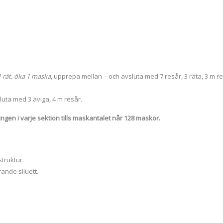
 1 rät, öka 1 maska
, upprepa mellan
–
och avsluta med 7 resår, 3 räta, 3 m r
uta med 3 aviga, 4 m resår.
ningen i varje sektion tills maskantalet når 128 maskor.
truktur.
ande siluett.