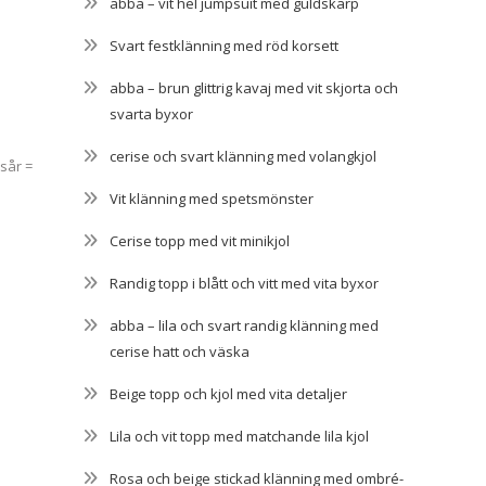
abba – vit hel jumpsuit med guldskärp
Svart festklänning med röd korsett
abba – brun glittrig kavaj med vit skjorta och
svarta byxor
cerise och svart klänning med volangkjol
esår =
Vit klänning med spetsmönster
Cerise topp med vit minikjol
Randig topp i blått och vitt med vita byxor
abba – lila och svart randig klänning med
cerise hatt och väska
Beige topp och kjol med vita detaljer
Lila och vit topp med matchande lila kjol
Rosa och beige stickad klänning med ombré-