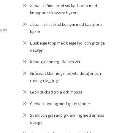
abba – blåmelerad stickad kofta med
knappar och svarta byxor
abba – vit stickad kostym med kavaj och
egant
byxor
Ljusbeige topp med beige kjol och glittriga
detaljer
Randig klänning i lila och vitt
Gråsvart klänning med vita detaljer och
randiga leggings
Grön stickad tröja och mössa
Cerise klänning med glitterränder
Svart och gul randig klänning med ärmlös
design