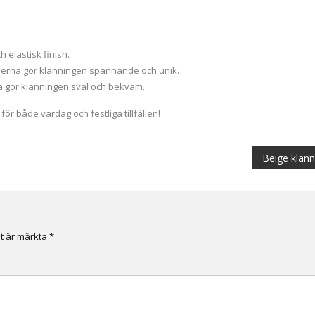
 elastisk finish.
onerna gör klänningen spännande och unik.
 gör klänningen sval och bekväm.
för både vardag och festliga tillfällen!
Beige klänn
lt är märkta
*