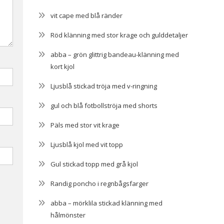
vit cape med blå ränder
Röd klänning med stor krage och gulddetaljer
abba – grön glittrig bandeau-klänning med
kort kjol
Ljusblå stickad tröja med v-ringning
gul och blå fotbollströja med shorts
Päls med stor vit krage
Ljusblå kjol med vit topp
Gul stickad topp med grå kjol
Randig poncho i regnbågsfarger
abba – mörklila stickad klänning med
hålmönster