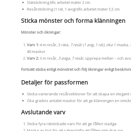
Slätstickning tills arbetet mäter 2 cm.
Resårstickning (1 rät, 1 avig) tills arbetet mäter 5,5 cm.
Sticka mönster och forma klänningen
Mönster och ökningar:
Varv 1:
4 m resår, 3 räta,
7 resår (1 avig, 1 rät), öka 1 maska,
40 maskor.
Varv 2:
3 m resår,
3 aviga, 7 resår
, upprepa mellan
–
och avsl
Fortsätt sticka enligt mönstret och följ ökningar enligt beskriv
Detaljer för passformen
Sticka varierande resårsektioner för att skapa en elegant s
Öka gradvis antalet maskor för att ge klänningen en smickr
Avslutande varv
Sticka fyra rätstickade varv för att ge fållen stadga.
Maska av löst för att säkerställa att fållen inte drar sig.