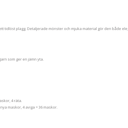
 ett tidlöst plagg. Detaljerade mönster och mjuka material gör den både el
sgarn som ger en jämn yta.
skor, 4 räta.
7 nya maskor, 4 aviga = 36 maskor.