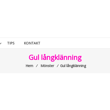
TIPS
KONTAKT
Gul långklänning
Hem
⁄
Mönster
⁄
Gul långklänning