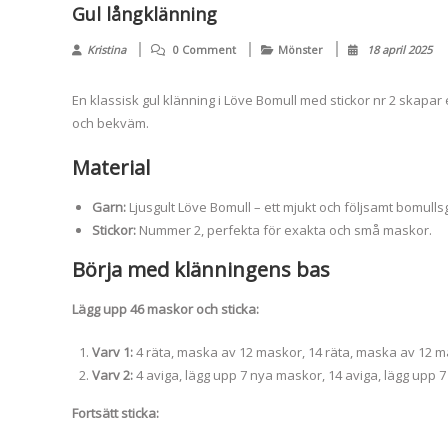
Gul långklänning
Kristina
0 Comment
Mönster
18 april 2025
En klassisk gul klänning i Löve Bomull med stickor nr 2 skapar
och bekväm.
Material
Garn:
Ljusgult Löve Bomull – ett mjukt och följsamt bomull
Stickor:
Nummer 2, perfekta för exakta och små maskor.
Börja med klänningens bas
Lägg upp 46 maskor och sticka:
Varv 1:
4 räta, maska av 12 maskor, 14 räta, maska av 12 ma
Varv 2:
4 aviga, lägg upp 7 nya maskor, 14 aviga, lägg upp 
Fortsätt sticka: