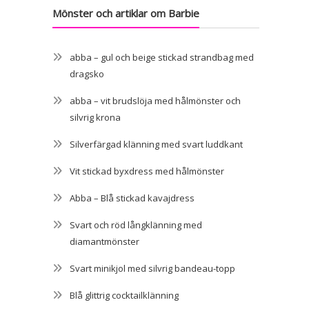
Mönster och artiklar om Barbie
abba – gul och beige stickad strandbag med
dragsko
abba – vit brudslöja med hålmönster och
silvrig krona
Silverfärgad klänning med svart luddkant
Vit stickad byxdress med hålmönster
Abba – Blå stickad kavajdress
Svart och röd långklänning med
diamantmönster
Svart minikjol med silvrig bandeau-topp
Blå glittrig cocktailklänning