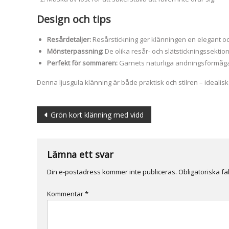
Design och tips
Resårdetaljer:
Resårstickning ger klänningen en elegant och
Mönsterpassning:
De olika resår- och slätstickningssekti
Perfekt för sommaren:
Garnets naturliga andningsförmåga
Denna ljusgula klänning är både praktisk och stilren – idealisk 
Inläggsnavigering
Grön kort klänning med vidd
Lämna ett svar
Din e-postadress kommer inte publiceras.
Obligatoriska fä
Kommentar
*