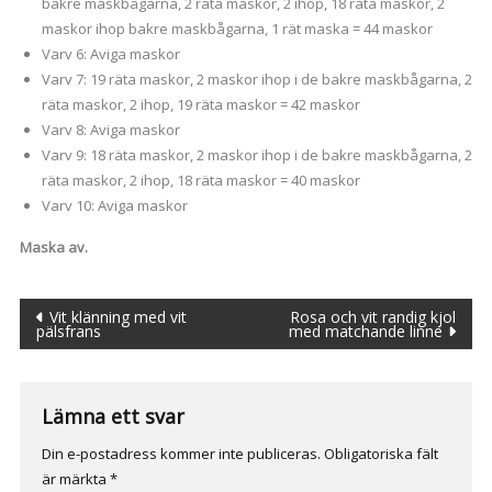
bakre maskbågarna, 2 räta maskor, 2 ihop, 18 räta maskor, 2
maskor ihop bakre maskbågarna, 1 rät maska = 44 maskor
Varv 6: Aviga maskor
Varv 7: 19 räta maskor, 2 maskor ihop i de bakre maskbågarna, 2
räta maskor, 2 ihop, 19 räta maskor = 42 maskor
Varv 8: Aviga maskor
Varv 9: 18 räta maskor, 2 maskor ihop i de bakre maskbågarna, 2
räta maskor, 2 ihop, 18 räta maskor = 40 maskor
Varv 10: Aviga maskor
Maska av.
Inläggsnavigering
Vit klänning med vit
Rosa och vit randig kjol
pälsfrans
med matchande linne
Lämna ett svar
Din e-postadress kommer inte publiceras.
Obligatoriska fält
är märkta
*