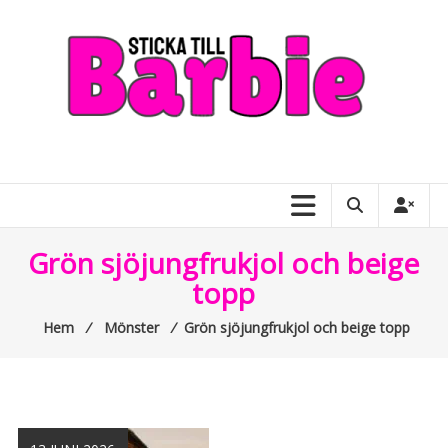
Skip
to
content
Sticka
till
Barbie
–
Grön sjöjungfrukjol och beige
allt
topp
om
Hem
⁄
Mönster
⁄
Grön sjöjungfrukjol och beige topp
Barbiedockor