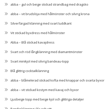
abba – gul och beige stickad strandbag med dragsko
abba – vit brudslöja med hålmönster och silvrig krona
Silverfärgad klänning med svart luddkant
Vit stickad byxdress med hålmönster
Abba – Blå stickad kavajdress
Svart och röd långklänning med diamantmönster
Svart minikjol med silvrig bandeau-topp
Blå glittrig cocktailklänning
abba – blåmelerad stickad kofta med knappar och svarta byxor
abba – vit stickad kostym med kavaj och byxor
Ljusbeige topp med beige kjol och glittriga detaljer
Randig klänning i lila och vitt