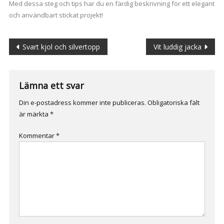
Med dessa steg och tips har du en färdig beskrivning för ett elegant
och användbart stickat projekt!
Inläggsnavigering
Svart kjol och silvertopp
Vit luddig jacka
Lämna ett svar
Din e-postadress kommer inte publiceras.
Obligatoriska fält
är märkta
*
Kommentar
*