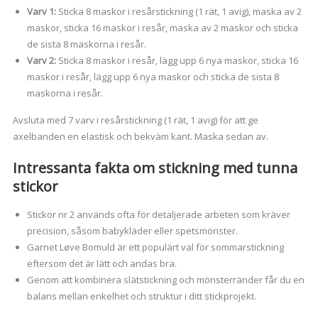
Varv 1:
Sticka 8 maskor i resårstickning (1 rät, 1 avig), maska av 2
maskor, sticka 16 maskor i resår, maska av 2 maskor och sticka
de sista 8 maskorna i resår.
Varv 2:
Sticka 8 maskor i resår, lägg upp 6 nya maskor, sticka 16
maskor i resår, lägg upp 6 nya maskor och sticka de sista 8
maskorna i resår.
Avsluta med 7 varv i resårstickning (1 rät, 1 avig) för att ge
axelbanden en elastisk och bekväm kant. Maska sedan av.
Intressanta fakta om stickning med tunna
stickor
Stickor nr 2 används ofta för detaljerade arbeten som kräver
precision, såsom babykläder eller spetsmönster.
Garnet Løve Bomuld är ett populärt val för sommarstickning
eftersom det är lätt och andas bra.
Genom att kombinera slätstickning och mönsterränder får du en
balans mellan enkelhet och struktur i ditt stickprojekt.