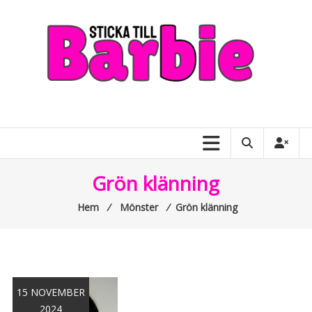
Skip
to
content
Sticka
till
Barbie
–
Grön klänning
allt
Hem
⁄
Mönster
⁄
Grön klänning
om
Barbiedockor
15 NOVEMBER
2024