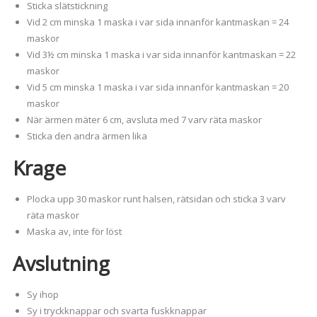
Sticka slätstickning
Vid 2 cm minska 1 maska i var sida innanför kantmaskan = 24
maskor
Vid 3½ cm minska 1 maska i var sida innanför kantmaskan = 22
maskor
Vid 5 cm minska 1 maska i var sida innanför kantmaskan = 20
maskor
När ärmen mäter 6 cm, avsluta med 7 varv räta maskor
Sticka den andra ärmen lika
Krage
Plocka upp 30 maskor runt halsen, rätsidan och sticka 3 varv
räta maskor
Maska av, inte för löst
Avslutning
Sy ihop
Sy i tryckknappar och svarta fuskknappar