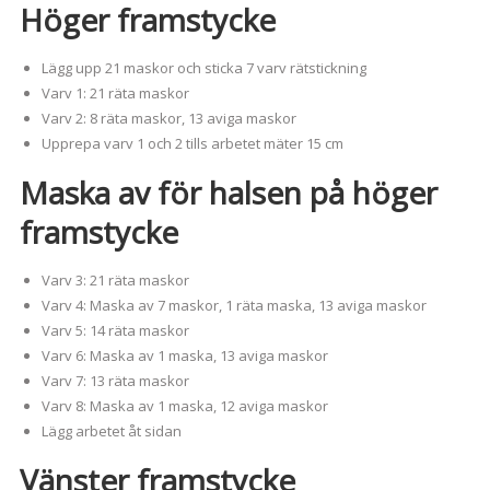
Höger framstycke
Lägg upp 21 maskor och sticka 7 varv rätstickning
Varv 1: 21 räta maskor
Varv 2: 8 räta maskor, 13 aviga maskor
Upprepa varv 1 och 2 tills arbetet mäter 15 cm
Maska av för halsen på höger
framstycke
Varv 3: 21 räta maskor
Varv 4: Maska av 7 maskor, 1 räta maska, 13 aviga maskor
Varv 5: 14 räta maskor
Varv 6: Maska av 1 maska, 13 aviga maskor
Varv 7: 13 räta maskor
Varv 8: Maska av 1 maska, 12 aviga maskor
Lägg arbetet åt sidan
Vänster framstycke