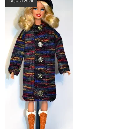
18 JUNI 2026