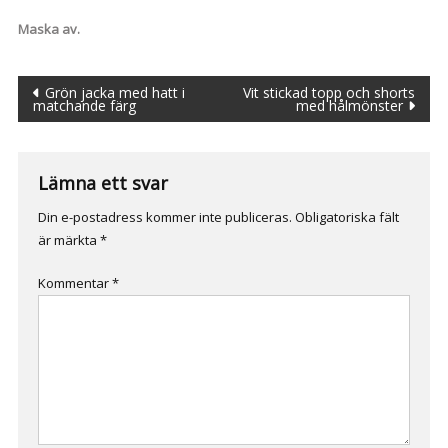
Maska av.
Inläggsnavigering
Grön jacka med hatt i
Vit stickad topp och shorts
matchande färg
med hålmönster
Lämna ett svar
Din e-postadress kommer inte publiceras.
Obligatoriska fält
är märkta
*
Kommentar
*