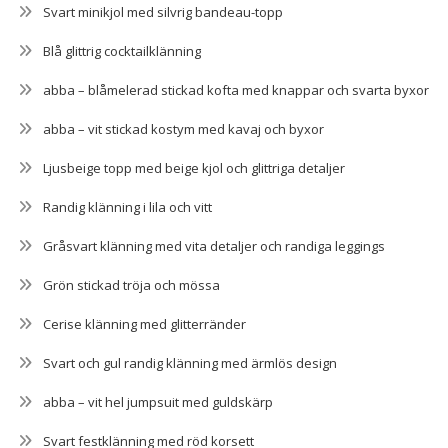
Svart minikjol med silvrig bandeau-topp
Blå glittrig cocktailklänning
abba – blåmelerad stickad kofta med knappar och svarta byxor
abba – vit stickad kostym med kavaj och byxor
Ljusbeige topp med beige kjol och glittriga detaljer
Randig klänning i lila och vitt
Gråsvart klänning med vita detaljer och randiga leggings
Grön stickad tröja och mössa
Cerise klänning med glitterränder
Svart och gul randig klänning med ärmlös design
abba – vit hel jumpsuit med guldskärp
Svart festklänning med röd korsett