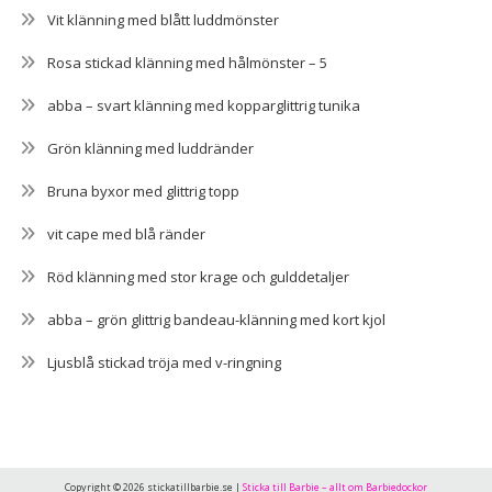
Vit klänning med blått luddmönster
Rosa stickad klänning med hålmönster – 5
abba – svart klänning med kopparglittrig tunika
Grön klänning med luddränder
Bruna byxor med glittrig topp
vit cape med blå ränder
Röd klänning med stor krage och gulddetaljer
abba – grön glittrig bandeau-klänning med kort kjol
Ljusblå stickad tröja med v-ringning
Copyright © 2026 stickatillbarbie.se |
Sticka till Barbie – allt om Barbiedockor