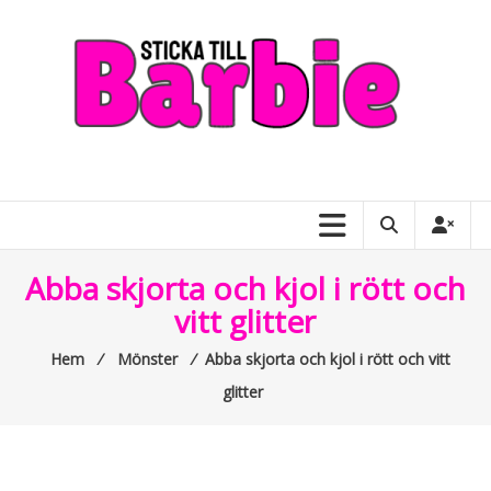
Skip
to
content
Sticka
till
Barbie
–
Abba skjorta och kjol i rött och
allt
vitt glitter
om
Hem
⁄
Mönster
⁄
Abba skjorta och kjol i rött och vitt
Barbiedockor
glitter