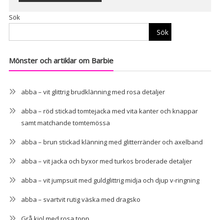
Alternative:
Sök
Sök
Mönster och artiklar om Barbie
abba – vit glittrig brudklänning med rosa detaljer
abba – röd stickad tomtejacka med vita kanter och knappar
samt matchande tomtemössa
abba – brun stickad klänning med glitterränder och axelband
abba – vit jacka och byxor med turkos broderade detaljer
abba – vit jumpsuit med guldglittrig midja och djup v-ringning
abba – svartvit rutig väska med dragsko
Grå kjol med rosa topp