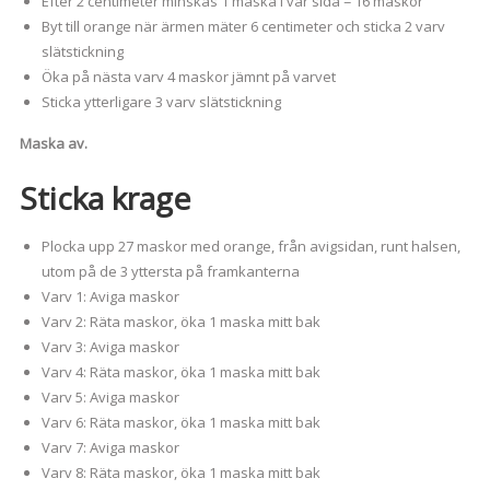
Efter 2 centimeter minskas 1 maska i var sida = 16 maskor
Byt till orange när ärmen mäter 6 centimeter och sticka 2 varv
slätstickning
Öka på nästa varv 4 maskor jämnt på varvet
Sticka ytterligare 3 varv slätstickning
Maska av.
Sticka krage
Plocka upp 27 maskor med orange, från avigsidan, runt halsen,
utom på de 3 yttersta på framkanterna
Varv 1: Aviga maskor
Varv 2: Räta maskor, öka 1 maska mitt bak
Varv 3: Aviga maskor
Varv 4: Räta maskor, öka 1 maska mitt bak
Varv 5: Aviga maskor
Varv 6: Räta maskor, öka 1 maska mitt bak
Varv 7: Aviga maskor
Varv 8: Räta maskor, öka 1 maska mitt bak