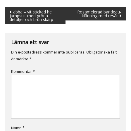
Inläggsnavigering
abba – vit stickad hel
Rosamelerad bandeau-
jumpsuit med gröna
klänning med resår
detaljer och brun skärp
Lämna ett svar
Din e-postadress kommer inte publiceras.
Obligatoriska fält
är märkta
*
Kommentar
*
Namn
*