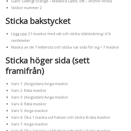
Garn: Glittrigt orange – Madeira Lamé, vitt – Anchor Arista
Stickor nummer 2
Sticka bakstycket
Lägg upp 21 maskor med vitt och sticka slätstickning i 6 ½
centimeter
Maska av de 7 mittersta och sticka var sida för sig = 7 maskor
Sticka höger sida (sett
framifrån)
Varv 1: (Avigsidan) Aviga maskor
Varv 2: Räta maskor
Varv 3: (Avigsidan) Aviga maskor
Varv 4: Räta maskor
Varv 5: Aviga maskor
Varv 6: Öka 1 maska vid halsen och sticka 8 räta maskor
Varv 7: Aviga maskor
Varv 8: Öka 1 maska vid halsen och sticka 9 räta maskor