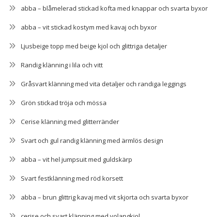
abba – blåmelerad stickad kofta med knappar och svarta byxor
abba – vit stickad kostym med kavaj och byxor
Ljusbeige topp med beige kjol och glittriga detaljer
Randig klänning i lila och vitt
Gråsvart klänning med vita detaljer och randiga leggings
Grön stickad tröja och mössa
Cerise klänning med glitterränder
Svart och gul randig klänning med ärmlös design
abba – vit hel jumpsuit med guldskärp
Svart festklänning med röd korsett
abba – brun glittrig kavaj med vit skjorta och svarta byxor
cerise och svart klänning med volangkjol