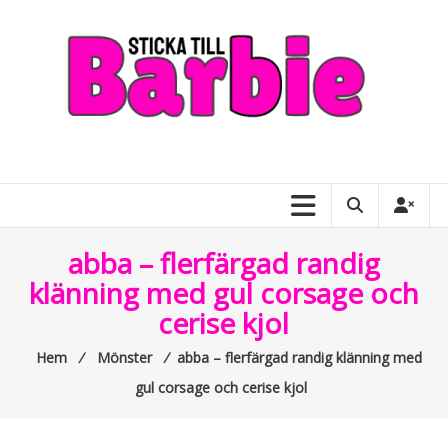
Skip
to
content
Sticka
till
Barbie
–
abba – flerfärgad randig
allt
klänning med gul corsage och
om
cerise kjol
Barbiedockor
Hem
⁄
Mönster
⁄
abba – flerfärgad randig klänning med
gul corsage och cerise kjol