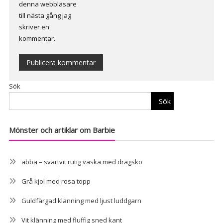
denna webbläsare
till nästa gång jag
skriver en
kommentar.
Alternative:
Sök
Sök
Mönster och artiklar om Barbie
abba – svartvit rutig väska med dragsko
Grå kjol med rosa topp
Guldfärgad klänning med ljust luddgarn
Vit klänning med fluffig sned kant