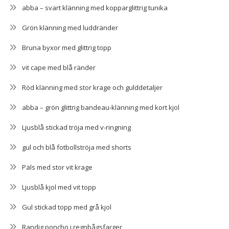
abba – svart klänning med kopparglittrig tunika
Grön klänning med luddränder
Bruna byxor med glittrig topp
vit cape med blå ränder
Röd klänning med stor krage och gulddetaljer
abba – grön glittrig bandeau-klänning med kort kjol
Ljusblå stickad tröja med v-ringning
gul och blå fotbollströja med shorts
Päls med stor vit krage
Ljusblå kjol med vit topp
Gul stickad topp med grå kjol
Randig poncho i regnbågsfarger