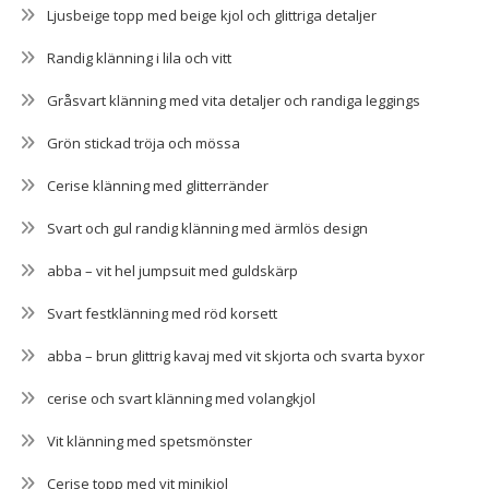
Ljusbeige topp med beige kjol och glittriga detaljer
Randig klänning i lila och vitt
Gråsvart klänning med vita detaljer och randiga leggings
Grön stickad tröja och mössa
Cerise klänning med glitterränder
Svart och gul randig klänning med ärmlös design
abba – vit hel jumpsuit med guldskärp
Svart festklänning med röd korsett
abba – brun glittrig kavaj med vit skjorta och svarta byxor
cerise och svart klänning med volangkjol
Vit klänning med spetsmönster
Cerise topp med vit minikjol