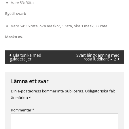
Varv 53: Räta
Byt till svart:
Varv 54: 16 räta, öka maskor, 1 räta, öka 1 mask, 32 räta
Maska av.
Inläggsnavigering
Lila tunika med
Svart långklänning med
gulddetaljer
rosa luddkant – 2
Lämna ett svar
Din e-postadress kommer inte publiceras.
Obligatoriska fält
är märkta
*
Kommentar
*